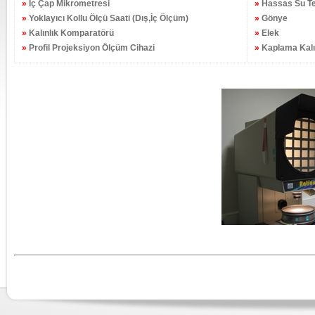
»
İç Çap Mikrometresi
»
Hassas Su
Te
»
Yoklayıcı Kollu Ölçü Saati (Dış,İç Ölçüm)
»
Gönye
»
Kalınlık Komparatörü
»
Elek
»
Profil Projeksiyon Ölçüm Cihazi
»
Kaplama Kalın
.
.