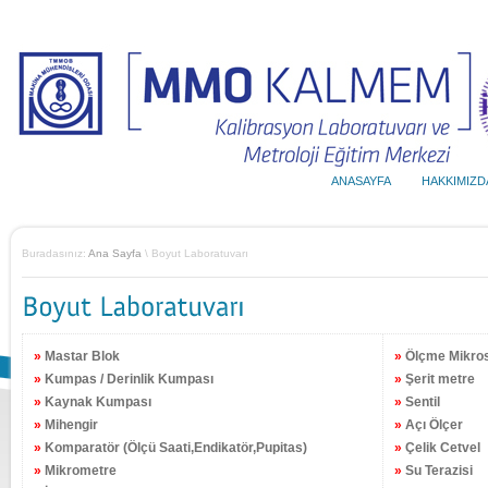
ANASAYFA
HAKKIMIZD
Buradasınız:
Ana Sayfa
\ Boyut Laboratuvarı
»
Mastar Blok
»
Ölçme Mikro
»
Kumpas / Derinlik Kumpası
»
Şerit metre
»
Kaynak Kumpası
»
Sentil
»
Mihengir
»
Açı Ölçer
»
Komparatör (Ölçü Saati,Endikatör,Pupitas)
»
Çelik Cetvel
»
Mikrometre
»
Su Terazisi